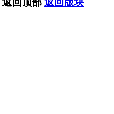
返回顶部
返回版块