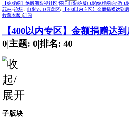
【绝版阁】绝版阁影视社区|怀旧电影|绝版电影|绝版阁|台湾电影
菲林
»
论坛
›
电影VCD原盘区
›
【400以内专区】金额捐赠达到
收藏本版
|
订阅
【400以内专区】金额捐赠达
0
|
主题:
0
|
排名:
40
子版块