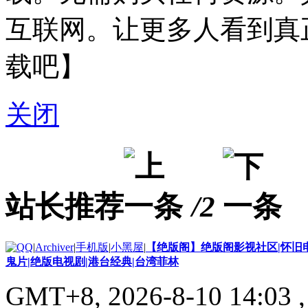
互联网。让更多人看到真
载吧】
关闭
站长推荐
/2
|
Archiver
|
手机版
|
小黑屋
|
【绝版阁】绝版阁影视社区|怀旧电
鬼片|绝版电视剧|港台经典|台湾菲林
GMT+8, 2026-8-10 14:03
,