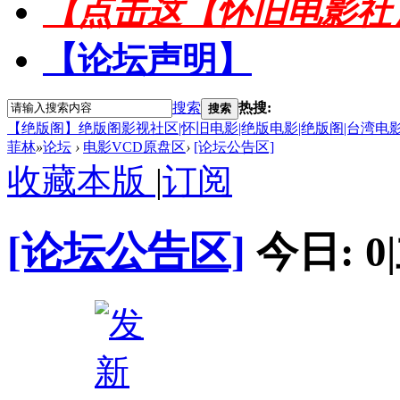
【点击这【怀旧电影社
【论坛声明】
搜索
热搜:
搜索
【绝版阁】绝版阁影视社区|怀旧电影|绝版电影|绝版阁|台湾电影
菲林
»
论坛
›
电影VCD原盘区
›
[论坛公告区]
收藏本版
|
订阅
[论坛公告区]
今日:
0
|