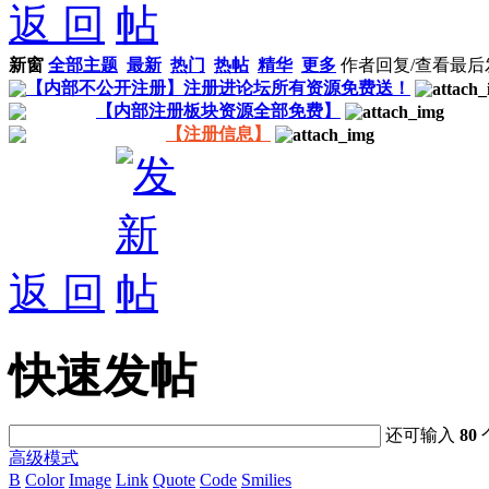
返 回
新窗
全部主题
最新
热门
热帖
精华
更多
作者
回复/查看
最后
【内部不公开注册】注册进论坛所有资源免费送！
【内部注册板块资源全部免费】
【注册信息】
返 回
快速发帖
还可输入
80
高级模式
B
Color
Image
Link
Quote
Code
Smilies